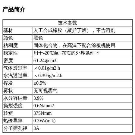
产品简介
技术参数
基材
人工合成橡胶（聚异丁烯），不含溶剂
颜色
黑色
粘稠度
固体化合物，在高温下配合涂覆机使用
稳定性
用于-20℃至+70℃的外界条件下
密度
≈1.24g/cm3
气体透过率
＜0.01g/m2.h
水汽透过率
＜0.395g/m2.h
挥发
≤0.5%
雾状
无可视雾气
水分容纳量
3.9%
撕裂强度
0.6N/mm2
转矩
375Nmm
热传导率
0.3W/(m.k)
分子筛孔径
3A